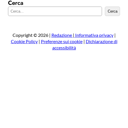
Cerca
C
Cerca
e
r
c
a
Copyright © 2026 |
Redazione
|
Informativa privacy
|
Cookie Policy
|
Preferenze sui cookie
|
Dichiarazione di
accessibilità