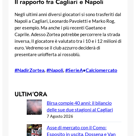
Il rapporto tra Cagliari e Napoli
Negli ultimi anni diversi giocatori si sono trasferiti dal
Napoli a Cagliari, Leonardo Pavoletti e Marko Rog,
per esempio. Ma anche i più recenti Gaetano e
Caprile. Adesso Zortea potrebbe percorrere la strada
inversa, Il giocatore è valutato tra i 10 e i 12 milioni di
euro. Vedremo se il club azzurro deciderà di
presentare un’offerta ai rossoblù.
#NadirZortea
, 
#Napoli
, 
#SerieA
Calciomercato
•
ULTIM’ORA
Birsa compie 40 anni: il bilancio
delle sue due stagioni al Cagliari
7 Agosto 2026
Asse di mercato con il Como:
Esposito in uscita, Dossena e Van