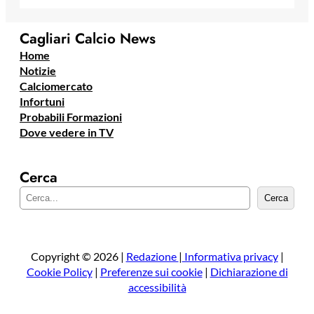
Cagliari Calcio News
Home
Notizie
Calciomercato
Infortuni
Probabili Formazioni
Dove vedere in TV
Cerca
C
Cerca
e
r
c
a
Copyright © 2026 |
Redazione
|
Informativa privacy
|
Cookie Policy
|
Preferenze sui cookie
|
Dichiarazione di
accessibilità