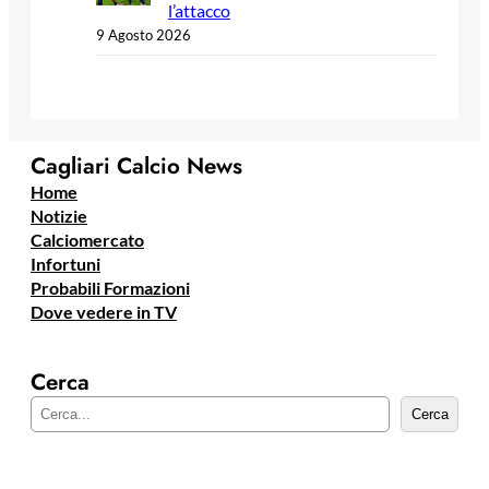
l’attacco
9 Agosto 2026
Cagliari Calcio News
Home
Notizie
Calciomercato
Infortuni
Probabili Formazioni
Dove vedere in TV
Cerca
C
Cerca
e
r
c