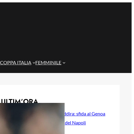
COPPA ITALIA
FEMMINILE
ULTIM’ORA
Cagliari su Cheddira: sfida al Genoa
per l’attaccante del Napoli
8 Agosto 2026