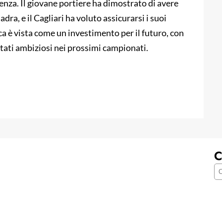
genza. Il giovane portiere ha dimostrato di avere
dra, e il Cagliari ha voluto assicurarsi i suoi
a è vista come un investimento per il futuro, con
ultati ambiziosi nei prossimi campionati.
C
C
e
r
c