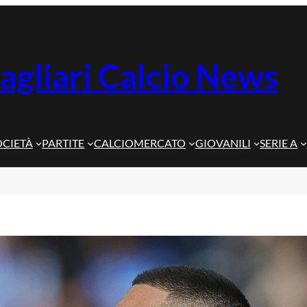
agliari Calcio News
OCIETÀ
PARTITE
CALCIOMERCATO
GIOVANILI
SERIE A