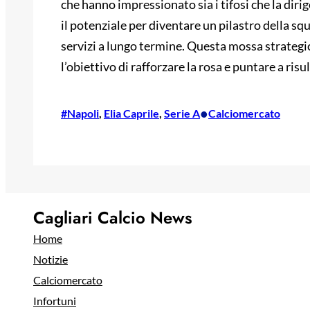
che hanno impressionato sia i tifosi che la diri
il potenziale per diventare un pilastro della squa
servizi a lungo termine. Questa mossa strategic
l’obiettivo di rafforzare la rosa e puntare a ris
•
#Napoli
, 
Elia Caprile
, 
Serie A
Calciomercato
Cagliari Calcio News
Home
Notizie
Calciomercato
Infortuni