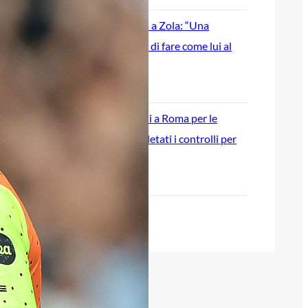
Palestra guarda a Zola: “Una
leggenda, spero di fare come lui al
Chelsea”
8 Agosto 2026
Cagliari, Maldini a Roma per le
visite: già completati i controlli per
altri due acquisti
8 Agosto 2026