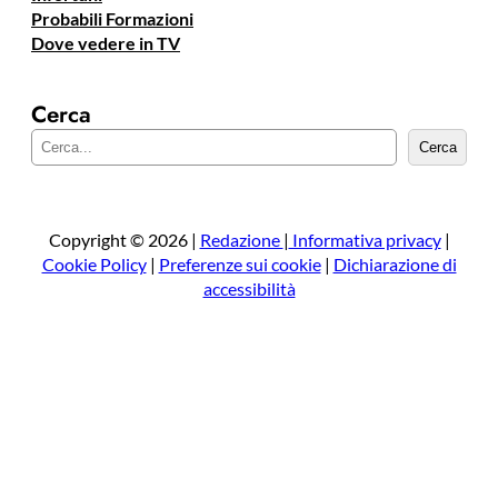
Probabili Formazioni
Dove vedere in TV
Cerca
C
Cerca
e
r
c
a
Copyright © 2026 |
Redazione
|
Informativa privacy
|
Cookie Policy
|
Preferenze sui cookie
|
Dichiarazione di
accessibilità