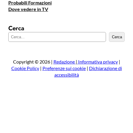
Probabili Formazioni
Dove vedere in TV
Cerca
C
Cerca
e
r
c
a
Copyright © 2026 |
Redazione
|
Informativa privacy
|
Cookie Policy
|
Preferenze sui cookie
|
Dichiarazione di
accessibilità