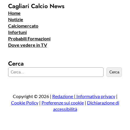
Cagliari Calcio News
Home
Notizie
Calciomercato
Infortuni
Probabili Formazioni
Dove vedere in TV
Cerca
C
Cerca
e
r
c
a
Copyright © 2026 |
Redazione
|
Informativa privacy
|
Cookie Policy
|
Preferenze sui cookie
|
Dichiarazione di
accessibilità