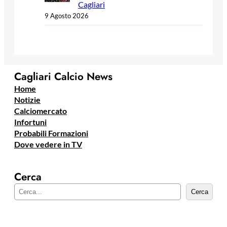
Cagliari
9 Agosto 2026
Cagliari Calcio News
Home
Notizie
Calciomercato
Infortuni
Probabili Formazioni
Dove vedere in TV
Cerca
C
Cerca
e
r
c