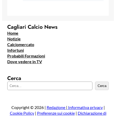
Cagliari Calcio News
Home
Notizie
Calciomercato
Infortuni
Probabili Formazioni
Dove vedere in TV
Cerca
C
Cerca
e
r
c
a
Copyright © 2026 |
Redazione
|
Informativa privacy
|
Cookie Policy
|
Preferenze sui cookie
|
Dichiarazione di