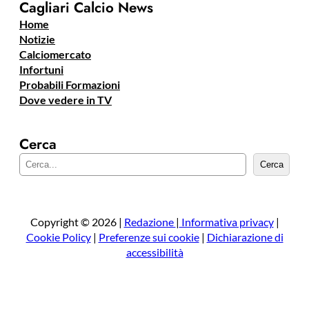
Cagliari Calcio News
Home
Notizie
Calciomercato
Infortuni
Probabili Formazioni
Dove vedere in TV
Cerca
C
Cerca
e
r
c
a
Copyright © 2026 |
Redazione
|
Informativa privacy
|
Cookie Policy
|
Preferenze sui cookie
|
Dichiarazione di
accessibilità