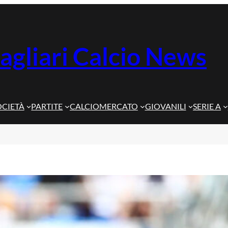
agliari Calcio News
OCIETÀ
PARTITE
CALCIOMERCATO
GIOVANILI
SERIE A