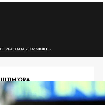
COPPA ITALIA
FEMMINILE
ULTIM’ORA
Birsa compie 40 anni: il bilancio delle
sue due stagioni al Cagliari
7 Agosto 2026