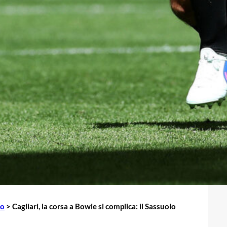
io
>
Cagliari, la corsa a Bowie si complica: il Sassuolo