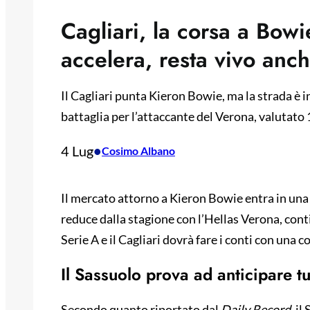
Cagliari, la corsa a Bowi
accelera, resta vivo anc
Il Cagliari punta Kieron Bowie, ma la strada è 
battaglia per l’attaccante del Verona, valutato 
4 Lug
•
Cosimo Albano
Il mercato attorno a Kieron Bowie entra in una 
reduce dalla stagione con l’Hellas Verona, contin
Serie A e il Cagliari dovrà fare i conti con una
Il Sassuolo prova ad anticipare tu
Secondo quanto riportato dal
Daily Record
, i