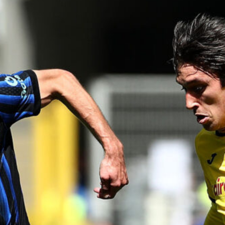
Asse di mercato con il Como:
Esposito in uscita, Dossena e Van
der Brempt nel mirino del Cagliari
7 Agosto 2026
Il futuro di Di Paolo a Cagliari: lo
Spezia si allontana, pesa il caso
Esposito
7 Agosto 2026