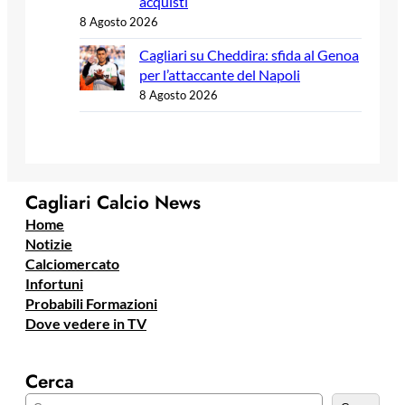
acquisti
8 Agosto 2026
Cagliari su Cheddira: sfida al Genoa
per l’attaccante del Napoli
8 Agosto 2026
Cagliari Calcio News
Home
Notizie
Calciomercato
Infortuni
Probabili Formazioni
Dove vedere in TV
Cerca
C