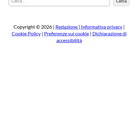
Cerca
e
r
c
a
Copyright © 2026 |
Redazione
|
Informativa privacy
|
Cookie Policy
|
Preferenze sui cookie
|
Dichiarazione di
accessibilità