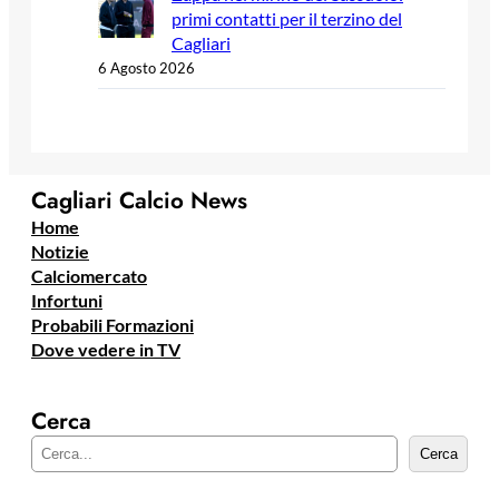
primi contatti per il terzino del
Cagliari
6 Agosto 2026
Cagliari Calcio News
Home
Notizie
Calciomercato
Infortuni
Probabili Formazioni
Dove vedere in TV
Cerca
C
Cerca
e
r