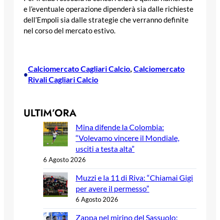
e l’eventuale operazione dipenderà sia dalle richieste
dell’Empoli sia dalle strategie che verranno definite
nel corso del mercato estivo.
Calciomercato Cagliari Calcio
, 
Calciomercato
•
Rivali Cagliari Calcio
ULTIM’ORA
Mina difende la Colombia:
“Volevamo vincere il Mondiale,
usciti a testa alta”
6 Agosto 2026
Muzzi e la 11 di Riva: “Chiamai Gigi
per avere il permesso”
6 Agosto 2026
Zappa nel mirino del Sassuolo: