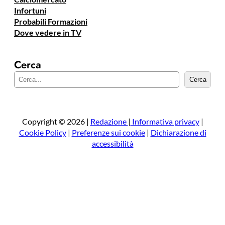
Infortuni
Probabili Formazioni
Dove vedere in TV
Cerca
C
Cerca
e
r
c
a
Copyright © 2026 |
Redazione
|
Informativa privacy
|
Cookie Policy
|
Preferenze sui cookie
|
Dichiarazione di
accessibilità