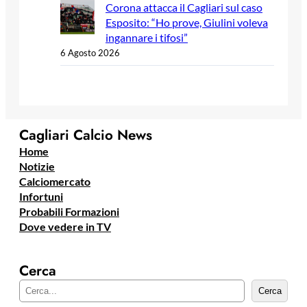
Corona attacca il Cagliari sul caso
Esposito: “Ho prove, Giulini voleva
ingannare i tifosi”
6 Agosto 2026
Cagliari Calcio News
Home
Notizie
Calciomercato
Infortuni
Probabili Formazioni
Dove vedere in TV
Cerca
C
Cerca
e