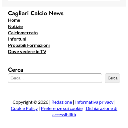
Cagliari Calcio News
Home
Notizie
Calciomercato
Infortuni
Probabili Formazioni
Dove vedere in TV
Cerca
C
Cerca
e
r
c
a
Copyright © 2026 |
Redazione
|
Informativa privacy
|
Cookie Policy
|
Preferenze sui cookie
|
Dichiarazione di
accessibilità