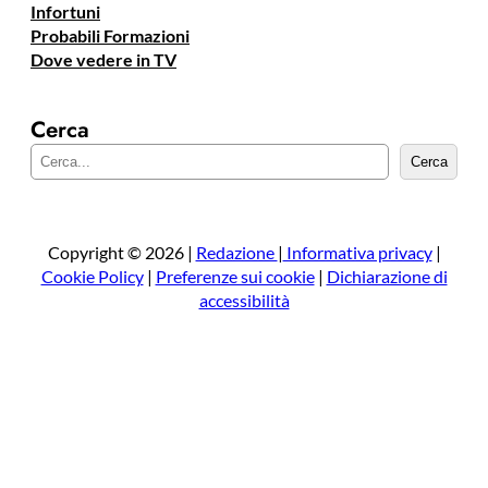
Infortuni
Probabili Formazioni
Dove vedere in TV
Cerca
C
Cerca
e
r
c
a
Copyright © 2026 |
Redazione
|
Informativa privacy
|
Cookie Policy
|
Preferenze sui cookie
|
Dichiarazione di
accessibilità