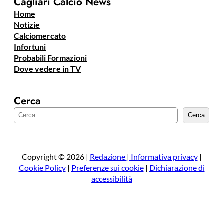
Cagliari Calcio News
Home
Notizie
Calciomercato
Infortuni
Probabili Formazioni
Dove vedere in TV
Cerca
C
Cerca
e
r
c
a
Copyright © 2026 |
Redazione
|
Informativa privacy
|
Cookie Policy
|
Preferenze sui cookie
|
Dichiarazione di
accessibilità