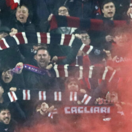
Esposito conteso tra Napoli e
Atalanta: l’attaccante può lasciare
Cagliari
7 Agosto 2026
Faragò e il tributo a Guccini: la storia
dietro la maglia numero 43
7 Agosto 2026