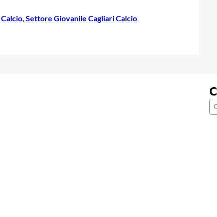
 Calcio
, 
Settore Giovanile Cagliari Calcio
C
C
e
r
c
a