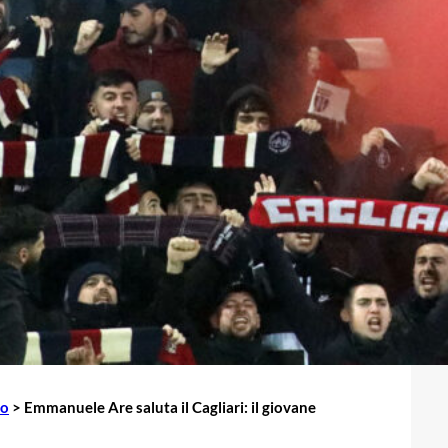
io
>
Emmanuele Are saluta il Cagliari: il giovane