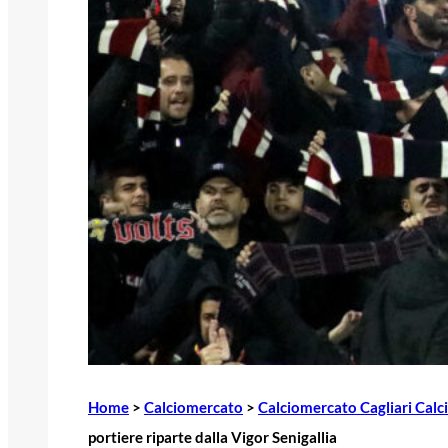
Home
>
Calciomercato
>
Calciomercato Cagliari Calc
portiere riparte dalla Vigor Senigallia