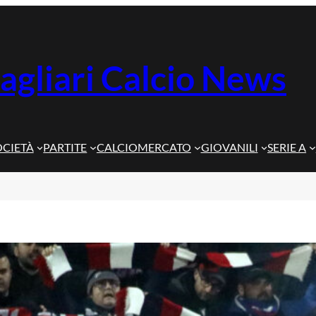
agliari Calcio News
OCIETÀ
PARTITE
CALCIOMERCATO
GIOVANILI
SERIE A