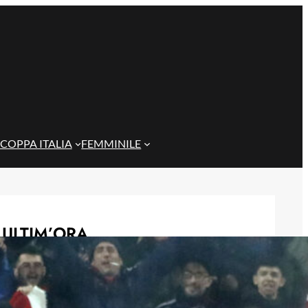
COPPA ITALIA
FEMMINILE
ULTIM’ORA
Cessione di Ciocci allo Spezia: il
Cagliari punta sulla futura rivendita
7 Agosto 2026