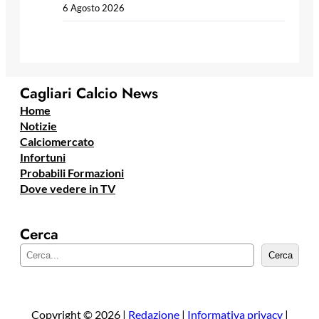
6 Agosto 2026
Cagliari Calcio News
Home
Notizie
Calciomercato
Infortuni
Probabili Formazioni
Dove vedere in TV
Cerca
C
Cerca
e
r
c
a
Copyright © 2026 |
Redazione
|
Informativa privacy
|