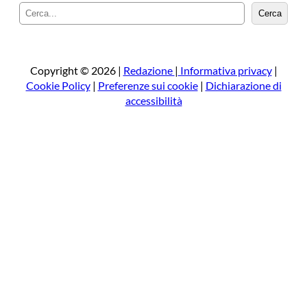
C
Cerca
e
r
c
a
Copyright © 2026 |
Redazione
|
Informativa privacy
|
Cookie Policy
|
Preferenze sui cookie
|
Dichiarazione di
accessibilità