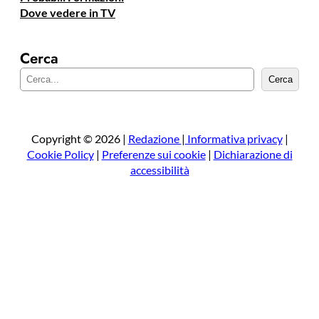
Dove vedere in TV
Cerca
C
Cerca
e
r
c
a
Copyright © 2026 |
Redazione
|
Informativa privacy
|
Cookie Policy
|
Preferenze sui cookie
|
Dichiarazione di
accessibilità