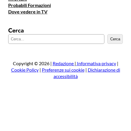
Probabili Formazioni
Dove vedere in TV
Cerca
C
Cerca
e
r
c
a
Copyright © 2026 |
Redazione
|
Informativa privacy
|
Cookie Policy
|
Preferenze sui cookie
|
Dichiarazione di
accessibilità