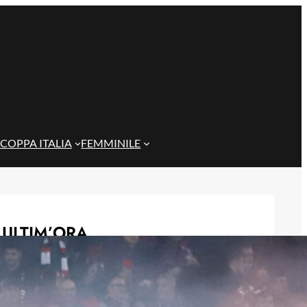
COPPA ITALIA
FEMMINILE
ULTIM’ORA
Quintero si allontana dal Cagliari:
per lui si apre la porta del
campionato colombiano