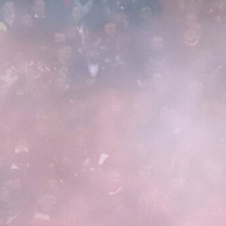
6 Agosto 2026
Giuseppe Aurelio al Cagliari,
accordo raggiunto con lo Spezia per
il terzino
6 Agosto 2026
Corona attacca il Cagliari sul caso
Esposito: “Ho prove, Giulini voleva
ingannare i tifosi”
6 Agosto 2026