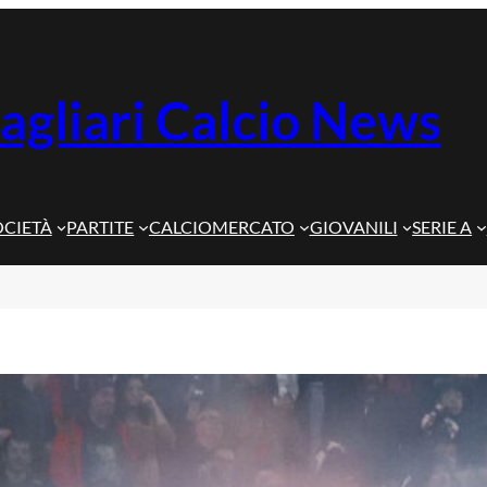
agliari Calcio News
OCIETÀ
PARTITE
CALCIOMERCATO
GIOVANILI
SERIE A