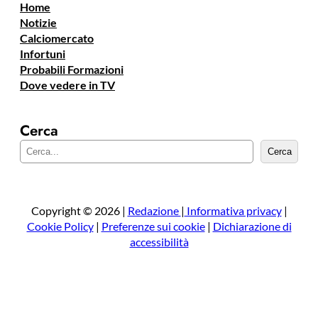
Home
Notizie
Calciomercato
Infortuni
Probabili Formazioni
Dove vedere in TV
Cerca
C
Cerca
e
r
c
a
Copyright © 2026 |
Redazione
|
Informativa privacy
|
Cookie Policy
|
Preferenze sui cookie
|
Dichiarazione di
accessibilità