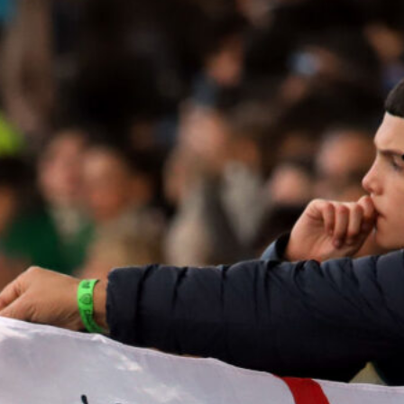
8 Agosto 2026
Pavoletti e “l’ultimo sfizio”: Livorno
sogna il ritorno dell’ex Cagliari
7 Agosto 2026
Palestra lancia la sfida alla Premier:
“A Cagliari ho giocato sempre, sono
fiducioso”
7 Agosto 2026