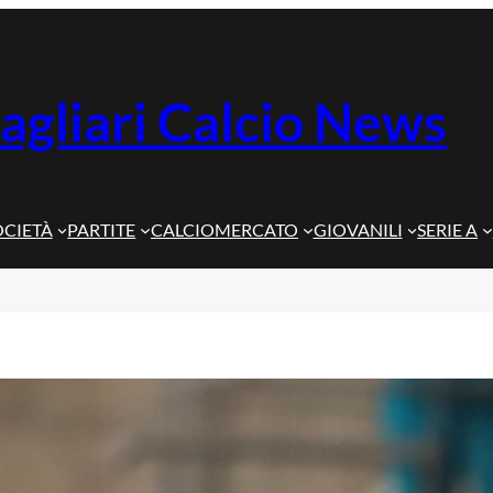
agliari Calcio News
OCIETÀ
PARTITE
CALCIOMERCATO
GIOVANILI
SERIE A