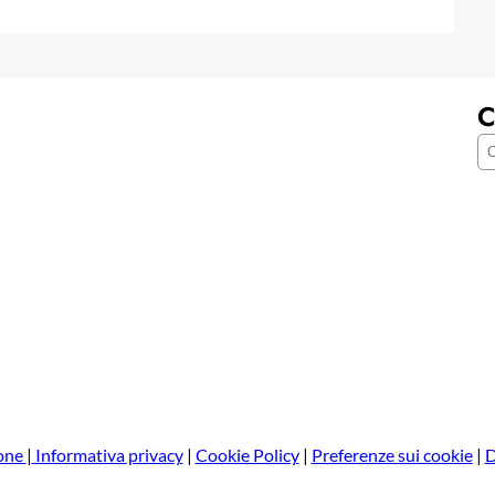
C
C
e
r
c
a
one
|
Informativa privacy
|
Cookie Policy
|
Preferenze sui cookie
|
D