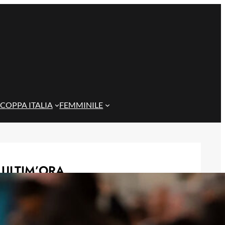
COPPA ITALIA
FEMMINILE
ULTIM’ORA
Nessun interesse del Como per
Sebastiano Esposito: ‘Non è un
profilo valutato per l’attacco’