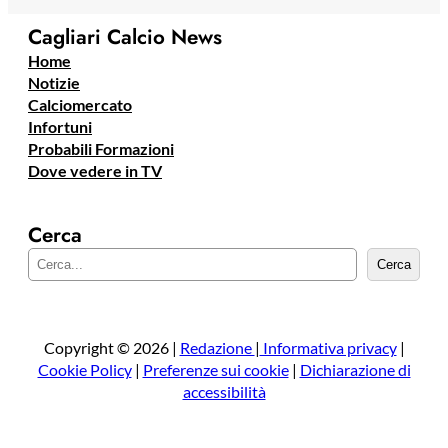
Cagliari Calcio News
Home
Notizie
Calciomercato
Infortuni
Probabili Formazioni
Dove vedere in TV
Cerca
C
Cerca
e
r
c
a
Copyright © 2026 |
Redazione
|
Informativa privacy
|
Cookie Policy
|
Preferenze sui cookie
|
Dichiarazione di
accessibilità