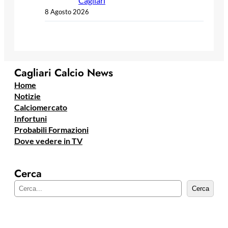
Cagliari
8 Agosto 2026
Cagliari Calcio News
Home
Notizie
Calciomercato
Infortuni
Probabili Formazioni
Dove vedere in TV
Cerca
C
Cerca
e
r
c