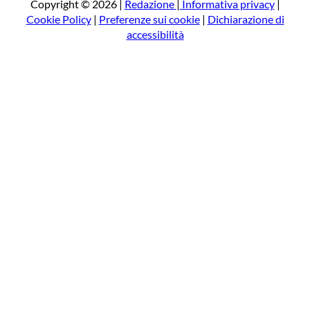
a
Copyright © 2026 |
Redazione
|
Informativa privacy
|
Cookie Policy
|
Preferenze sui cookie
|
Dichiarazione di
accessibilità