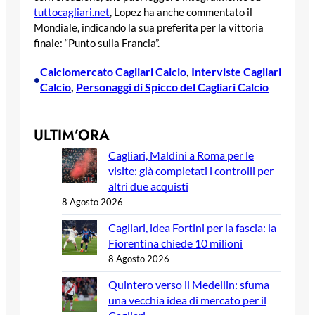
tuttocagliari.net
, Lopez ha anche commentato il
Mondiale, indicando la sua preferita per la vittoria
finale: “Punto sulla Francia”.
Calciomercato Cagliari Calcio
, 
Interviste Cagliari
•
Calcio
, 
Personaggi di Spicco del Cagliari Calcio
ULTIM’ORA
Cagliari, Maldini a Roma per le
visite: già completati i controlli per
altri due acquisti
8 Agosto 2026
Cagliari, idea Fortini per la fascia: la
Fiorentina chiede 10 milioni
8 Agosto 2026
Quintero verso il Medellin: sfuma
una vecchia idea di mercato per il