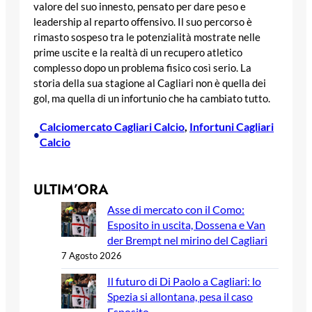
valore del suo innesto, pensato per dare peso e
leadership al reparto offensivo. Il suo percorso è
rimasto sospeso tra le potenzialità mostrate nelle
prime uscite e la realtà di un recupero atletico
complesso dopo un problema fisico così serio. La
storia della sua stagione al Cagliari non è quella dei
gol, ma quella di un infortunio che ha cambiato tutto.
Calciomercato Cagliari Calcio
, 
Infortuni Cagliari
•
Calcio
ULTIM’ORA
Asse di mercato con il Como:
Esposito in uscita, Dossena e Van
der Brempt nel mirino del Cagliari
7 Agosto 2026
Il futuro di Di Paolo a Cagliari: lo
Spezia si allontana, pesa il caso
Esposito