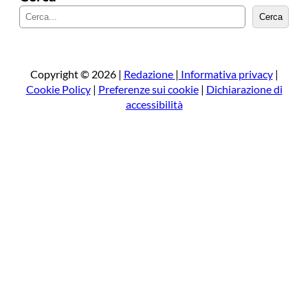
C
Cerca
e
r
c
a
Copyright © 2026 |
Redazione
|
Informativa privacy
|
Cookie Policy
|
Preferenze sui cookie
|
Dichiarazione di
accessibilità