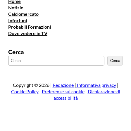
Home
Notizie
Calciomercato
Infortuni
Probabili Formazioni
Dove vedere in TV
Cerca
C
Cerca
e
r
c
a
Copyright © 2026 |
Redazione
|
Informativa privacy
|
Cookie Policy
|
Preferenze sui cookie
|
Dichiarazione di
accessibilità