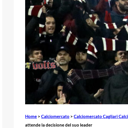
Home
>
Calciomercato
>
Calciomercato Cagliari Calc
attende la decisione del suo leader