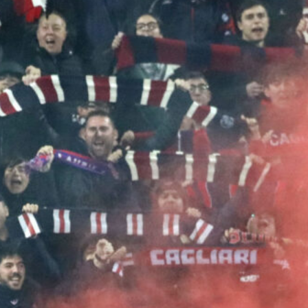
Palestra lancia la sfida alla Premier:
“A Cagliari ho giocato sempre, sono
fiducioso”
7 Agosto 2026
Aurelio al Cagliari, Ciocci allo Spezia:
fissate le visite mediche
7 Agosto 2026