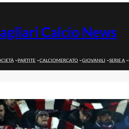
agliari Calcio News
OCIETÀ
PARTITE
CALCIOMERCATO
GIOVANILI
SERIE A