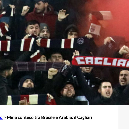
io
>
Mina conteso tra Brasile e Arabia: il Cagliari