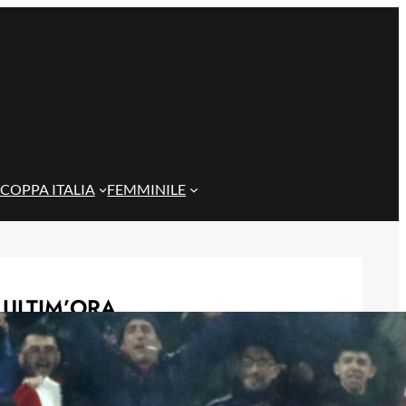
COPPA ITALIA
FEMMINILE
ULTIM’ORA
Pavoletti e “l’ultimo sfizio”: Livorno
sogna il ritorno dell’ex Cagliari
7 Agosto 2026