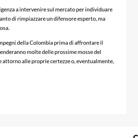
igenza a intervenire sul mercato per individuare
ltanto di rimpiazzare un difensore esperto, ma
rosa.
impegni della Colombia prima di affrontare il
dipenderanno molte delle prossime mosse del
e attorno alle proprie certezze o, eventualmente,
C