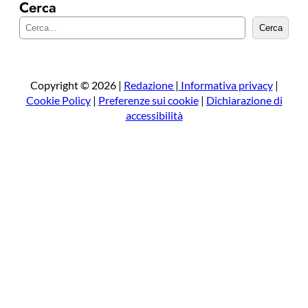
Cerca
C
Cerca
e
r
c
a
Copyright © 2026 |
Redazione
|
Informativa privacy
|
Cookie Policy
|
Preferenze sui cookie
|
Dichiarazione di
accessibilità