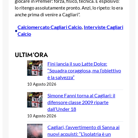
giocare in Premier: forza, fisico, tecnica. È esplosivo:
lo ritengo assolutamente pronto. Anzi, lo ripeto: lo era
anche prima di venire a Cagliari”.
Calciomercato Cagliari Calcio
, 
Interviste Cagliari
•
Calcio
ULTIM’ORA
Fini lancia il suo Latte Dolce:
“Squadra coraggiosa, ma l’obiettivo
è la salvezza”
10 Agosto 2026
Simone Fanni torna al Cagliari: il
difensore classe 2009 riparte
dall’Under 18
10 Agosto 2026
Cagliari, l’avvertimento di Sanna ai
nuovi acquisti: “L’isolatria è un