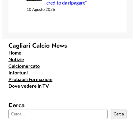
credito da ripagare”
10 Agosto 2026
Cagliari Calcio News
Home
Notizie
Calciomercato
Infortuni
Probabili Formazioni
Dove vedere in TV
Cerca
C
Cerca
e
r
c