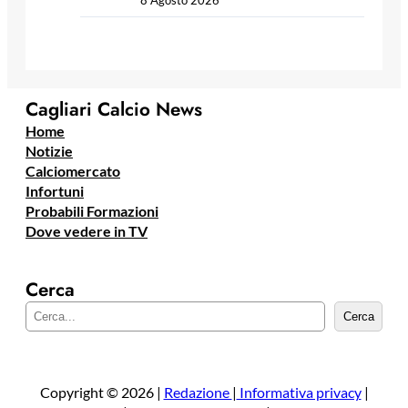
8 Agosto 2026
Cagliari Calcio News
Home
Notizie
Calciomercato
Infortuni
Probabili Formazioni
Dove vedere in TV
Cerca
C
Cerca
e
r
c
a
Copyright © 2026 |
Redazione
|
Informativa privacy
|