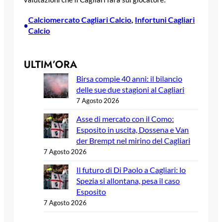
Calciomercato Cagliari Calcio
, 
Infortuni Cagliari
•
Calcio
ULTIM’ORA
Birsa compie 40 anni: il bilancio
delle sue due stagioni al Cagliari
7 Agosto 2026
Asse di mercato con il Como:
Esposito in uscita, Dossena e Van
der Brempt nel mirino del Cagliari
7 Agosto 2026
Il futuro di Di Paolo a Cagliari: lo
Spezia si allontana, pesa il caso
Esposito
7 Agosto 2026