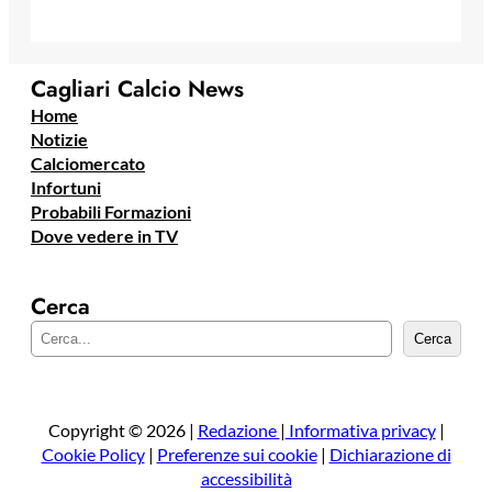
Cagliari Calcio News
Home
Notizie
Calciomercato
Infortuni
Probabili Formazioni
Dove vedere in TV
Cerca
C
Cerca
e
r
c
a
Copyright © 2026 |
Redazione
|
Informativa privacy
|
Cookie Policy
|
Preferenze sui cookie
|
Dichiarazione di
accessibilità