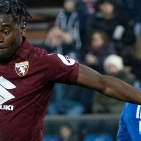
6 Agosto 2026
Giuseppe Aurelio al Cagliari,
accordo raggiunto con lo Spezia per
il terzino
6 Agosto 2026
Corona attacca il Cagliari sul caso
Esposito: “Ho prove, Giulini voleva
ingannare i tifosi”
6 Agosto 2026