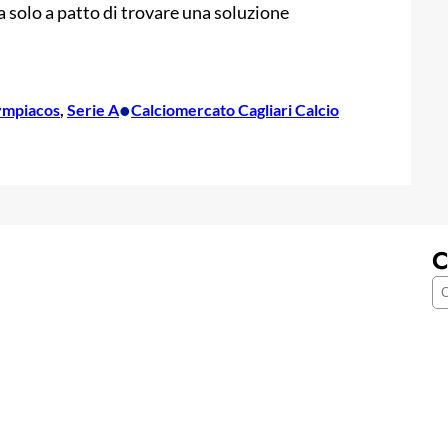
ma solo a patto di trovare una soluzione
•
ympiacos
, 
Serie A
Calciomercato Cagliari Calcio
C
C
e
r
c
a