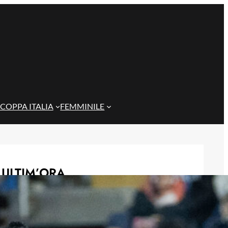
COPPA ITALIA
FEMMINILE
ULTIM’ORA
Quintero si allontana dal Cagliari:
per lui si apre la porta del
campionato colombiano