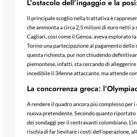
L’ostacolo dell’ingaggio e la pos
Il principale scoglio nella trattativa è rappres
che ammonta a circa 2,5 milioni di euro netti a 
Cagliari, così come il Genoa, aveva esplorato l
Torino una partecipazione al pagamento dello s
questa richiesta, pur non chiudendo definitivam
piemontese, infatti, sta cercando di alleggerir
incedibile il 34enne attaccante, ma attende cond
La concorrenza greca: l’Olympiac
A rendere il quadro ancora più complesso per i c
nuova pretendente. Secondo quanto riportato 
dei sondaggi per il centravanti colombiano. L’i
rischia di far lievitare i costi dell’operazione,