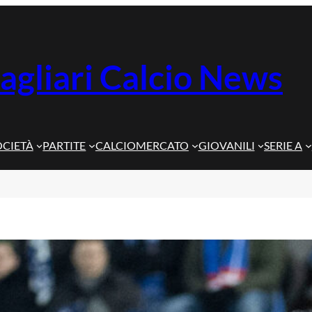
agliari Calcio News
OCIETÀ
PARTITE
CALCIOMERCATO
GIOVANILI
SERIE A