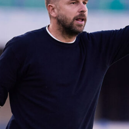
6 Agosto 2026
Corona attacca il Cagliari sul caso
Esposito: “Ho prove, Giulini voleva
ingannare i tifosi”
6 Agosto 2026
Deiola, nuovo ruolo in difesa: “A
disposizione per aiutare il Cagliari”
6 Agosto 2026