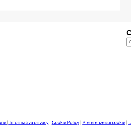
C
C
e
r
c
a
one
|
Informativa privacy
|
Cookie Policy
|
Preferenze sui cookie
|
D