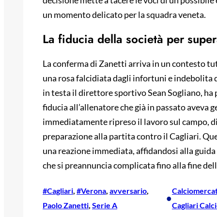
decisione mette a tacere le voci di un possibile
un momento delicato per la squadra veneta.
La fiducia della società per supera
La conferma di Zanetti arriva in un contesto tut
una rosa falcidiata dagli infortuni e indebolita
in testa il direttore sportivo Sean Sogliano, ha
fiducia all’allenatore che già in passato aveva 
immediatamente ripreso il lavoro sul campo, di
preparazione alla partita contro il Cagliari. Que
una reazione immediata, affidandosi alla guida 
che si preannuncia complicata fino alla fine del
#Cagliari
, 
#Verona
, 
avversario
, 
Calciomerca
•
Paolo Zanetti
, 
Serie A
Cagliari Calc