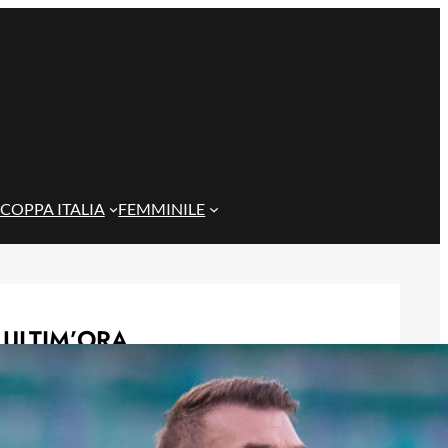
COPPA ITALIA
FEMMINILE
ULTIM’ORA
Giuseppe Aurelio al Cagliari,
accordo raggiunto con lo Spezia per
il terzino