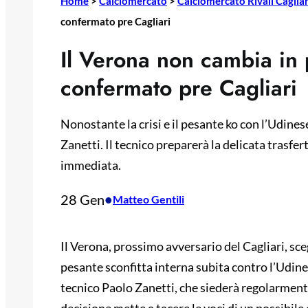
Home
>
Calciomercato
>
Calciomercato Rivali Cagliar
confermato pre Cagliari
Il Verona non cambia in 
confermato pre Cagliari
Nonostante la crisi e il pesante ko con l’Udines
Zanetti. Il tecnico preparerà la delicata trasfer
immediata.
28 Gen
•
Matteo Gentili
Il Verona, prossimo avversario del Cagliari, sce
pesante sconfitta interna subita contro l’Udines
tecnico Paolo Zanetti, che siederà regolarmente