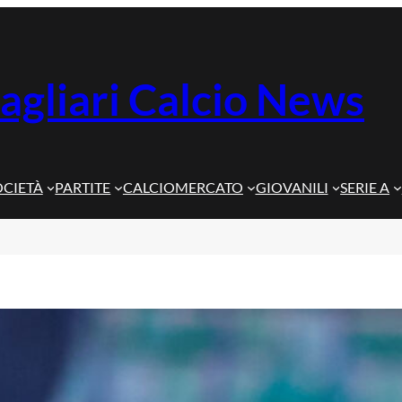
agliari Calcio News
OCIETÀ
PARTITE
CALCIOMERCATO
GIOVANILI
SERIE A