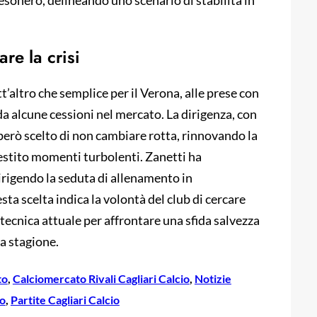
 esonero, delineando uno scenario di stabilità in
re la crisi
t’altro che semplice per il Verona, alle prese con
 da alcune cessioni nel mercato. La dirigenza, con
 però scelto di non cambiare rotta, rinnovando la
gestito momenti turbolenti. Zanetti ha
rigendo la seduta di allenamento in
sta scelta indica la volontà del club di cercare
tecnica attuale per affrontare una sfida salvezza
la stagione.
to
, 
Calciomercato Rivali Cagliari Calcio
, 
Notizie
io
, 
Partite Cagliari Calcio