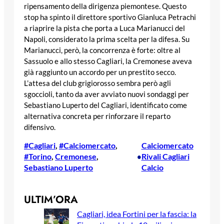
ripensamento della dirigenza piemontese. Questo
stop ha spinto il direttore sportivo Gianluca Petrachi
a riaprire la pista che porta a Luca Marianucci del
Napoli, considerato la prima scelta per la difesa. Su
Marianucci, però, la concorrenza è forte: oltre al
Sassuolo e allo stesso Cagliari, la Cremonese aveva
già raggiunto un accordo per un prestito secco.
L’attesa del club grigiorosso sembra però agli
sgoccioli, tanto da aver avviato nuovi sondaggi per
Sebastiano Luperto del Cagliari, identificato come
alternativa concreta per rinforzare il reparto
difensivo.
#Cagliari
, 
#Calciomercato
, 
Calciomercato
#Torino
, 
Cremonese
, 
Rivali Cagliari
•
Sebastiano Luperto
Calcio
ULTIM’ORA
Cagliari, idea Fortini per la fascia: la