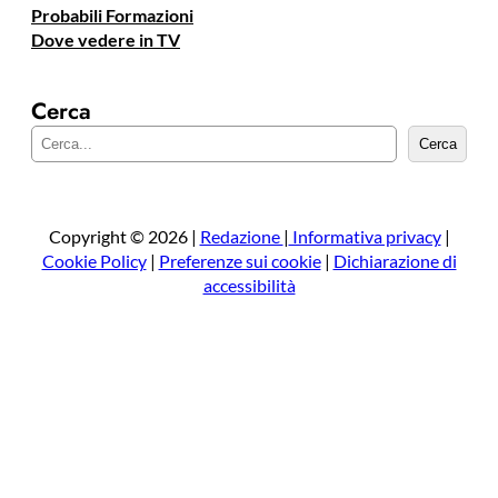
Probabili Formazioni
Dove vedere in TV
Cerca
C
Cerca
e
r
c
a
Copyright © 2026 |
Redazione
|
Informativa privacy
|
Cookie Policy
|
Preferenze sui cookie
|
Dichiarazione di
accessibilità