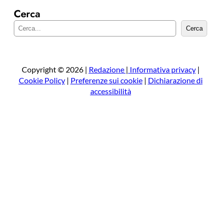
Cerca
C
Cerca
e
r
c
a
Copyright © 2026 |
Redazione
|
Informativa privacy
|
Cookie Policy
|
Preferenze sui cookie
|
Dichiarazione di
accessibilità