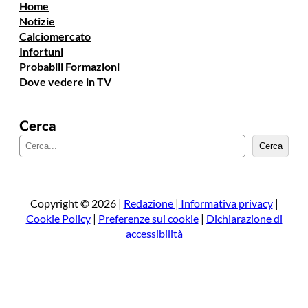
Home
Notizie
Calciomercato
Infortuni
Probabili Formazioni
Dove vedere in TV
Cerca
C
Cerca
e
r
c
a
Copyright © 2026 |
Redazione
|
Informativa privacy
|
Cookie Policy
|
Preferenze sui cookie
|
Dichiarazione di
accessibilità