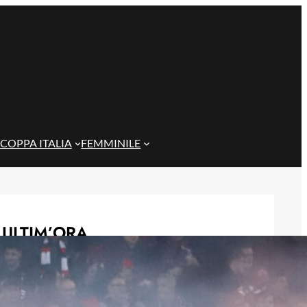
COPPA ITALIA
FEMMINILE
ULTIM’ORA
Quintero si allontana dal Cagliari:
per lui si apre la porta del
campionato colombiano