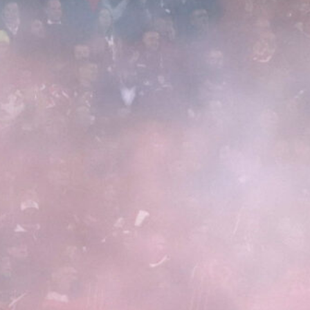
6 Agosto 2026
Giuseppe Aurelio al Cagliari,
accordo raggiunto con lo Spezia per
il terzino
6 Agosto 2026
Corona attacca il Cagliari sul caso
Esposito: “Ho prove, Giulini voleva
ingannare i tifosi”
6 Agosto 2026