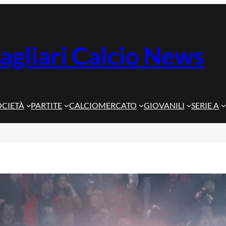
agliari Calcio News
OCIETÀ
PARTITE
CALCIOMERCATO
GIOVANILI
SERIE A