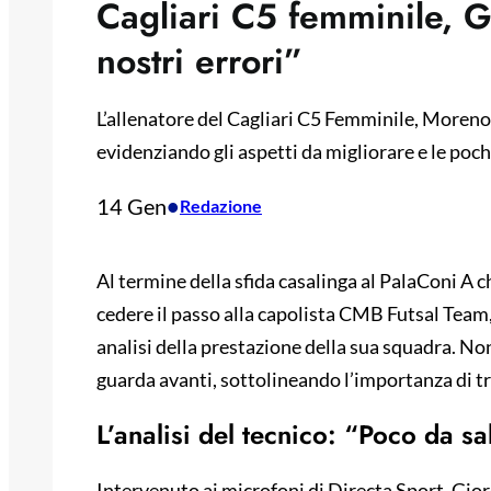
Cagliari C5 femminile, G
nostri errori”
L’allenatore del Cagliari C5 Femminile, Moreno 
evidenziando gli aspetti da migliorare e le poche
14 Gen
•
Redazione
Al termine della sfida casalinga al PalaConi A c
cedere il passo alla capolista CMB Futsal Team,
analisi della prestazione della sua squadra. Non
guarda avanti, sottolineando l’importanza di t
L’analisi del tecnico: “Poco da s
Intervenuto ai microfoni di Directa Sport, Gior