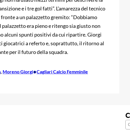
nsizione e i tre gol fatti”. L’amarezza del tecnico
di fronte a un palazzetto gremito: “Dobbiamo
il palazzetto era pieno e ritengo sia giusto non
 alcuni spunti positivi da cui ripartire. Giorgi
 giocatrici a referto e, soprattutto, il ritorno al
nte per il futuro della squadra.
•
m
, 
Moreno Giorgi
Cagliari Calcio Femminile
C
C