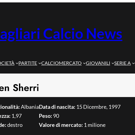
agliari Calcio News
OCIETÀ
PARTITE
CALCIOMERCATO
GIOVANILI
SERIE A
en Sherri
ionalità:
Albania
Data di nascita:
15 Dicembre, 1997
ezza:
1,97
Peso:
90
de:
destro
Valore di mercato:
1 milione