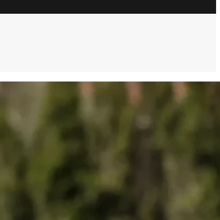
ULTIM’ORA
Pavoletti e “l’ultimo sfizio”: Livorno
sogna il ritorno dell’ex Cagliari
7 Agosto 2026
Palestra lancia la sfida alla Premier: “A
Cagliari ho giocato sempre, sono
fiducioso”
7 Agosto 2026