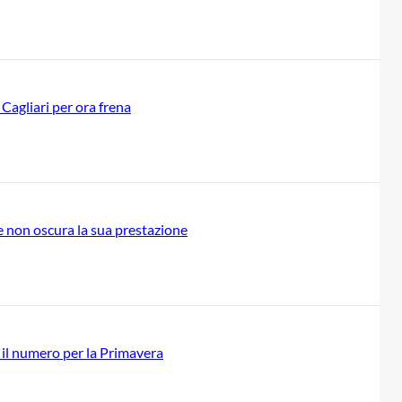
 Cagliari per ora frena
he non oscura la sua prestazione
o il numero per la Primavera