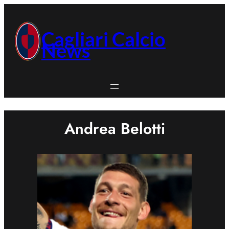
Vai
al
contenuto
Cagliari Calcio
News
Andrea Belotti