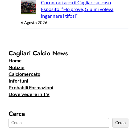
Corona attacca il Cagliari sul caso
Esposito: “Ho prove, Giulini voleva
ingannare i tifosi”
6 Agosto 2026
Cagliari Calcio News
Home
Notizie
Calciomercato
Infortuni
Probabili Formazioni
Dove vedere in TV
Cerca
C
Cerca
e
r