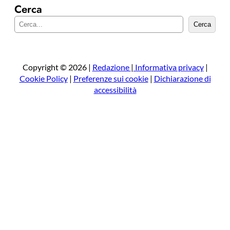
Cerca
C
Cerca
e
r
c
a
Copyright © 2026 |
Redazione
|
Informativa privacy
|
Cookie Policy
|
Preferenze sui cookie
|
Dichiarazione di
accessibilità