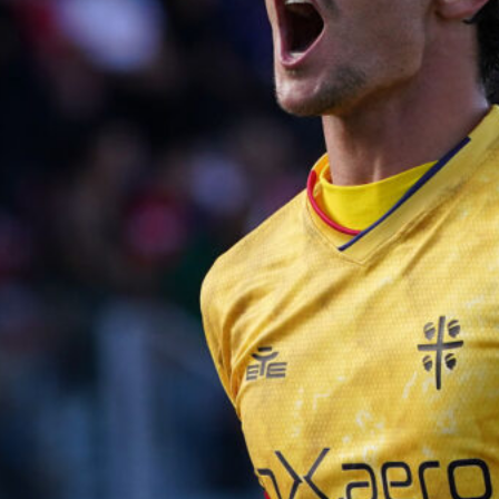
Aurelio al Cagliari, Ciocci allo Spezia:
fissate le visite mediche
7 Agosto 2026