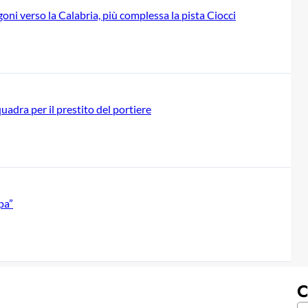
ogoni verso la Calabria, più complessa la pista Ciocci
quadra per il prestito del portiere
opa”
C