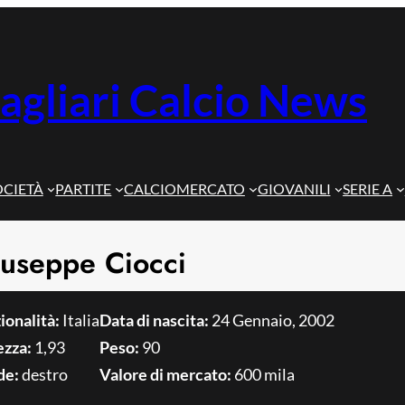
agliari Calcio News
OCIETÀ
PARTITE
CALCIOMERCATO
GIOVANILI
SERIE A
useppe Ciocci
ionalità:
Italia
Data di nascita:
24 Gennaio, 2002
ezza:
1,93
Peso:
90
de:
destro
Valore di mercato:
600 mila