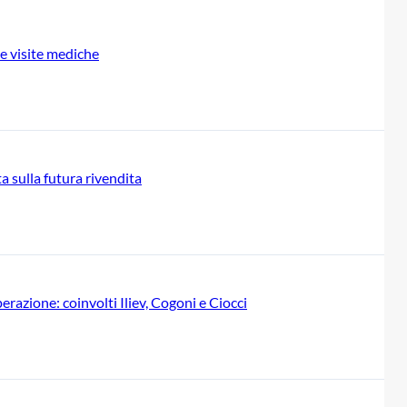
 le visite mediche
ta sulla futura rivendita
razione: coinvolti Iliev, Cogoni e Ciocci