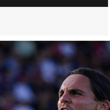
ULTIM’ORA
Pavoletti e “l’ultimo sfizio”: Livorno
sogna il ritorno dell’ex Cagliari
7 Agosto 2026
Palestra lancia la sfida alla Premier: “A
Cagliari ho giocato sempre, sono
fiducioso”
7 Agosto 2026