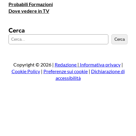
Probabili Formazioni
Dove vedere in TV
Cerca
C
Cerca
e
r
c
a
Copyright © 2026 |
Redazione
|
Informativa privacy
|
Cookie Policy
|
Preferenze sui cookie
|
Dichiarazione di
accessibilità