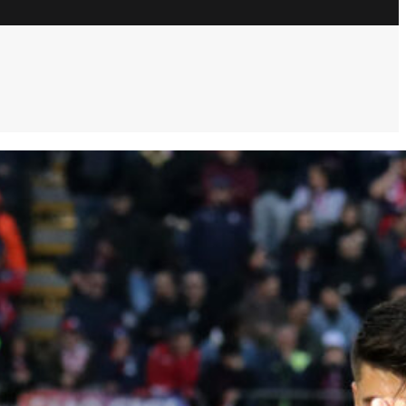
ULTIM’ORA
Pisacane: “Onorare Riva è la vittoria più
grande. Ora due anime per il Cagliari”
9 Agosto 2026
“Vivere con il mito”: Nicola Riva racconta
il padre Gigi a Costa Rei
9 Agosto 2026