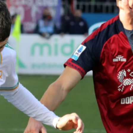
Ibarbo di nuovo in Italia, spunta l’ipotesi
Pontedera: l’ex Cagliari potrebbe
ripartire dalla Serie D
9 Agosto 2026