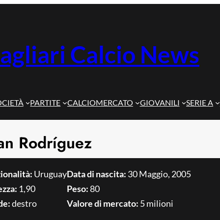
agliari Calcio News
OCIETÀ
PARTITE
CALCIOMERCATO
GIOVANILI
SERIE A
an Rodríguez
ionalità:
Uruguay
Data di nascita:
30 Maggio, 2005
ezza:
1,90
Peso:
80
de:
destro
Valore di mercato:
5 milioni