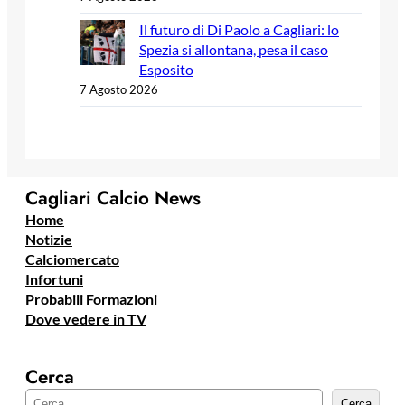
Il futuro di Di Paolo a Cagliari: lo
Spezia si allontana, pesa il caso
Esposito
7 Agosto 2026
Cagliari Calcio News
Home
Notizie
Calciomercato
Infortuni
Probabili Formazioni
Dove vedere in TV
Cerca
C
Cerca