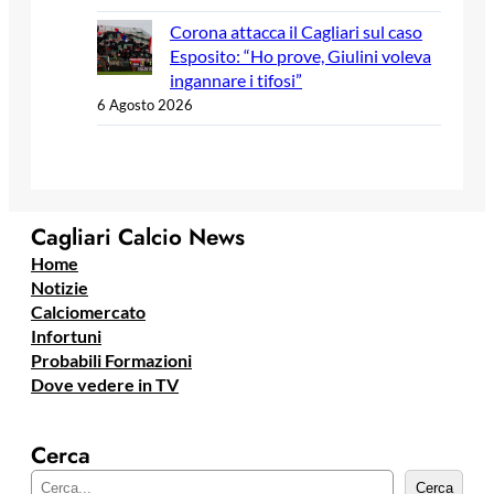
Corona attacca il Cagliari sul caso
Esposito: “Ho prove, Giulini voleva
ingannare i tifosi”
6 Agosto 2026
Cagliari Calcio News
Home
Notizie
Calciomercato
Infortuni
Probabili Formazioni
Dove vedere in TV
Cerca
C
Cerca