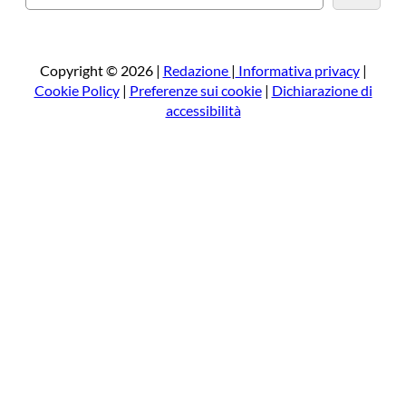
e
r
c
a
Copyright © 2026 |
Redazione
|
Informativa privacy
|
Cookie Policy
|
Preferenze sui cookie
|
Dichiarazione di
accessibilità