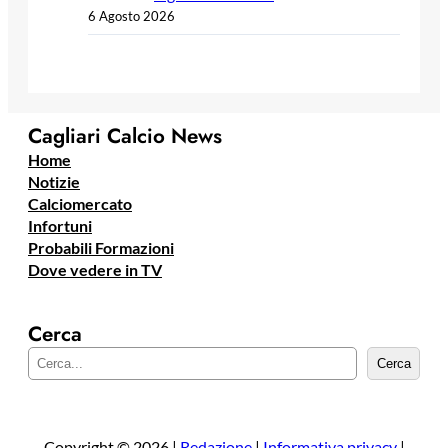
6 Agosto 2026
Cagliari Calcio News
Home
Notizie
Calciomercato
Infortuni
Probabili Formazioni
Dove vedere in TV
Cerca
C
Cerca
e
r
c
a
Copyright © 2026 |
Redazione
|
Informativa privacy
|