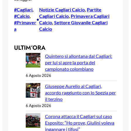
#Cagliari
, 
Notizie Cagliari Calcio
, 
Partite
#Calcio
, 
Cagliari Calcio
, 
Primavera Cagliari
•
#Primaver
Calcio
, 
Settore Giovanile Cagliari
a
Calcio
ULTIM’ORA
Quintero si allontana dal Cagliari:
per lui si apre la porta del
campionato colombiano
6 Agosto 2026
Giuseppe Aurelio al Cagliari,
accordo raggiunto con lo Spezia per
il terzino
6 Agosto 2026
Corona attacca il Cagliari sul caso
Esposito: “Ho prove, Giulini voleva
ingannare i tifosi”